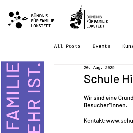
All Posts
Events
Kun
W
E
I
L
F
A
M
I
L
I
E
M
E
H
R
I
S
T
.
20. Aug. 2025
Schule Hi
Wir sind eine Grun
Besucher*innen. 
Kontakt:
www.schul