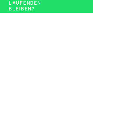
LAUFENDEN
BLEIBEN?
SEND >
BÜRO
Atelier von
frein
Oddernskamp 2
22529 Hamburg
Anna Clarks
UNSERE ANTWORTEN