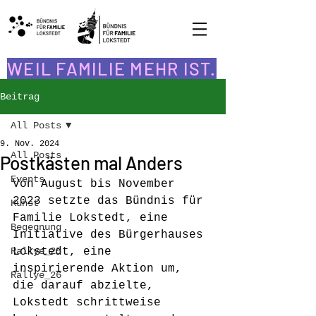
WEIL FAMILIE MEHR IST.
Beitrag
All Posts
9. Nov. 2024
All Posts
Postkästen mal Anders
Events
Von August bis November 
2023 setzte das Bündnis für 
Kunst
Familie Lokstedt, eine 
Begegnung
Initiative des Bürgerhauses 
Rallye_25
Lokstedt, eine 
inspirierende Aktion um, 
Rallye_26
die darauf abzielte, 
Lokstedt schrittweise 